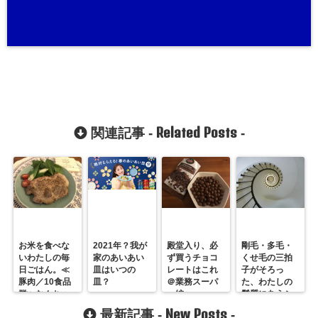
Related Posts
関連記事 -
-
お米を食べな
2021年？我が
殿堂入り、必
剛毛・多毛・
いわたしの毎
家のあいあい
ず買うチョコ
くせ毛の三拍
日ごはん。≪
皿はいつの
レートはこれ
子がそろっ
豚肉／10食品
皿？
＠業務スーパ
た、わたしの
群≫なんちゃ
ー編
髪質にあうシ
って糖質制限
ャンプーはど
New Posts
最新記事 -
-