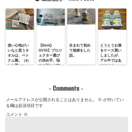
れ？
使い心地がい
【BenQ
生まれて初め
とうとうお酒
いなと思うタ
GV30】プロジ
て捻挫をした
をケース買い
オルは、ベト
ェクター選び
話。
しましたが、
ナム製。（わ
の決め手。悩
アル中ではあ
たし調べ）
みに悩んだ末
りません。
のホームシア
ター最＆高！
Comments
-
-
メールアドレスが公開されることはありません。
※
が付いてい
る欄は必須項目です
コメント
※