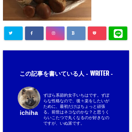
WRITER
この記事を書いている人 -
-
ずぼら系節約女子いちはです。ずぼ
らな性格なので、後々楽をしたいが
ために、最初だけはちょっと頑張
ichiha
る。前世はネコなのかな？と思うく
らいこたつで丸くなるのが好きなの
ですが、いぬ派です。