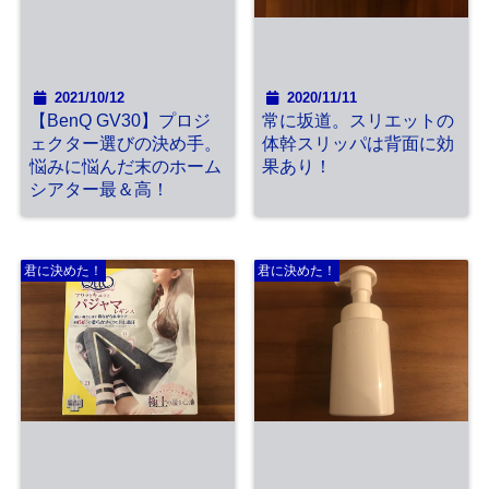
2021/10/12
2020/11/11
【BenQ GV30】プロジ
常に坂道。スリエットの
ェクター選びの決め手。
体幹スリッパは背面に効
悩みに悩んだ末のホーム
果あり！
シアター最＆高！
君に決めた！
君に決めた！