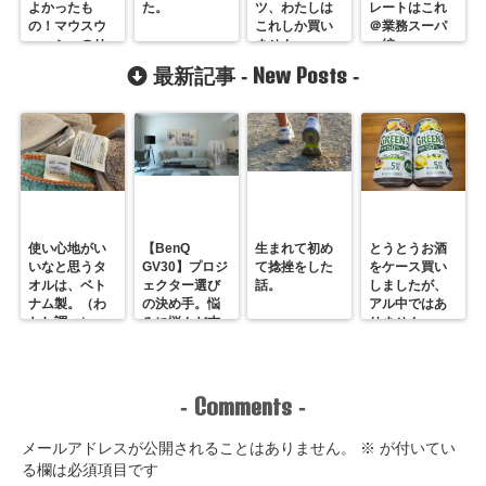
よかったも
た。
ツ、わたしは
レートはこれ
の！マウスウ
これしか買い
＠業務スーパ
ォッシュのリ
ません。
ー編
ステリン
New Posts
最新記事 -
-
使い心地がい
【BenQ
生まれて初め
とうとうお酒
いなと思うタ
GV30】プロジ
て捻挫をした
をケース買い
オルは、ベト
ェクター選び
話。
しましたが、
ナム製。（わ
の決め手。悩
アル中ではあ
たし調べ）
みに悩んだ末
りません。
のホームシア
ター最＆高！
Comments
-
-
メールアドレスが公開されることはありません。
※
が付いてい
る欄は必須項目です