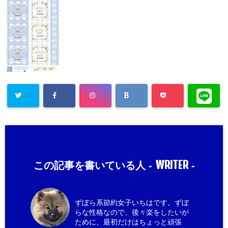
WRITER
この記事を書いている人 -
-
ずぼら系節約女子いちはです。ずぼ
らな性格なので、後々楽をしたいが
ために、最初だけはちょっと頑張