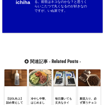
ichiha
る。前世はネコなのかな？と思うく
らいこたつで丸くなるのが好きなの
ですが、いぬ派です。
Related Posts
関連記事 -
-
【QOL向上】
冷やし中華、
毎日履いても
殿堂入り、必
詰め替えして
はじめまし
丈夫なタイ
ず買うチョコ