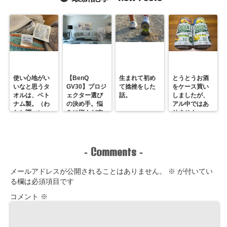
ル事情。
制限
使い心地がい
【BenQ
生まれて初め
とうとうお酒
いなと思うタ
GV30】プロジ
て捻挫をした
をケース買い
オルは、ベト
ェクター選び
話。
しましたが、
ナム製。（わ
の決め手。悩
アル中ではあ
たし調べ）
みに悩んだ末
りません。
のホームシア
ター最＆高！
Comments
-
-
メールアドレスが公開されることはありません。
※
が付いてい
る欄は必須項目です
コメント
※