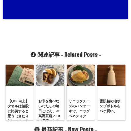
Related Posts
関連記事 -
-
【QOL向上】
お米を食べな
リコッタチー
雪肌精の泡ポ
タオルは値段
いわたしの毎
ズのパンケー
ンプボトルを
に比例すると
日ごはん。≪
キで、エッグ
パケ買い。
思う（当たり
高野豆腐／10
ベネディク
前）、ひとり
食品群≫なん
ト。
暮らしのタオ
ちゃって糖質
New Posts
最新記事 -
-