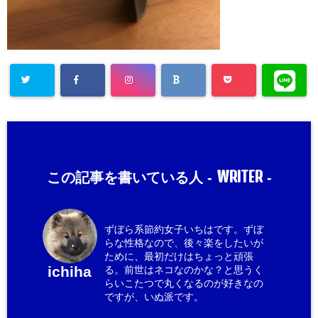
WRITER
この記事を書いている人 -
-
ずぼら系節約女子いちはです。ずぼ
らな性格なので、後々楽をしたいが
ために、最初だけはちょっと頑張
ichiha
る。前世はネコなのかな？と思うく
らいこたつで丸くなるのが好きなの
ですが、いぬ派です。