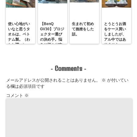
使い心地がい
【BenQ
生まれて初め
とうとうお酒
いなと思うタ
GV30】プロジ
て捻挫をした
をケース買い
オルは、ベト
ェクター選び
話。
しましたが、
ナム製。（わ
の決め手。悩
アル中ではあ
たし調べ）
みに悩んだ末
りません。
のホームシア
ター最＆高！
Comments
-
-
メールアドレスが公開されることはありません。
※
が付いてい
る欄は必須項目です
コメント
※