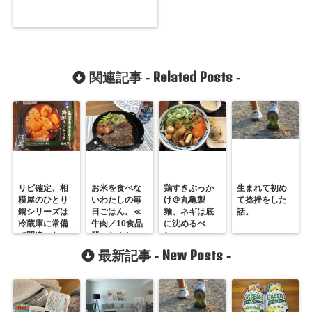
Related Posts
関連記事 -
-
リピ確定、相
お米を食べな
鶏すきぶっか
生まれて初め
模屋のひとり
いわたしの毎
け＠丸亀製
て捻挫をした
鍋シリーズは
日ごはん。≪
麺、ネギは底
話。
冷蔵庫に常備
牛肉／10食品
に沈めるべ
で間違いな
群≫なんちゃ
し。
い！
って糖質制限
New Posts
最新記事 -
-