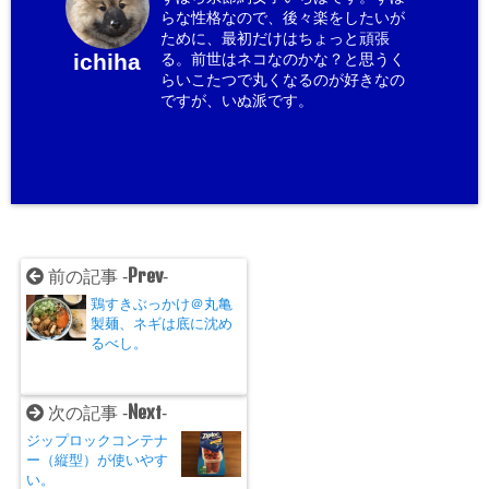
らな性格なので、後々楽をしたいが
ために、最初だけはちょっと頑張
ichiha
る。前世はネコなのかな？と思うく
らいこたつで丸くなるのが好きなの
ですが、いぬ派です。
Prev
前の記事 -
-
鶏すきぶっかけ＠丸亀
製麺、ネギは底に沈め
るべし。
Next
次の記事 -
-
ジップロックコンテナ
ー（縦型）が使いやす
い。