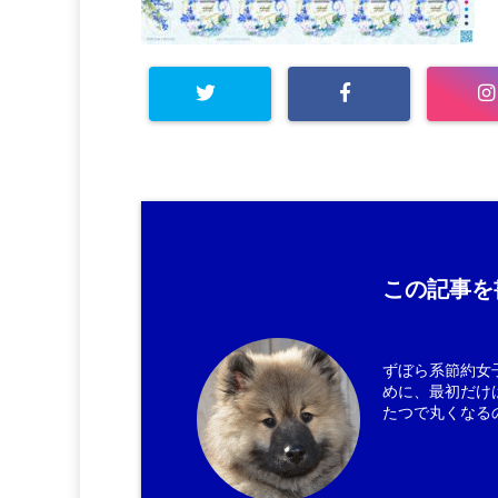
この記事を
ずぼら系節約女
めに、最初だけ
たつで丸くなる