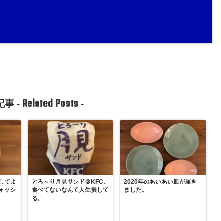
Related Posts
事 -
-
してよ
とろ～り月見サンド＠KFC、
2020年のあいあい皿が届き
ォッシ
食べてないなんて人生損して
ました。
る。