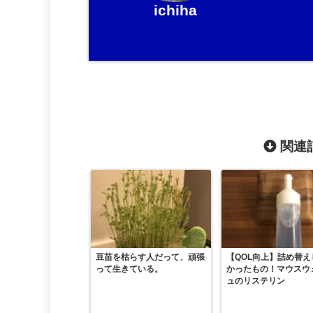
ichiha
関連記
豆苗を枯らす人だって、頑張
【QOL向上】詰め替え
って生きている。
かったもの！マウスウ
ュのリステリン