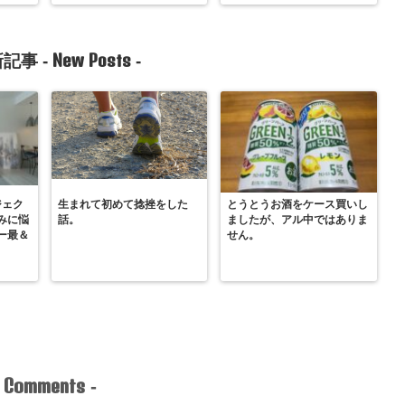
New Posts
記事 -
-
ジェク
生まれて初めて捻挫をした
とうとうお酒をケース買いし
みに悩
話。
ましたが、アル中ではありま
ー最＆
せん。
Comments
-
-