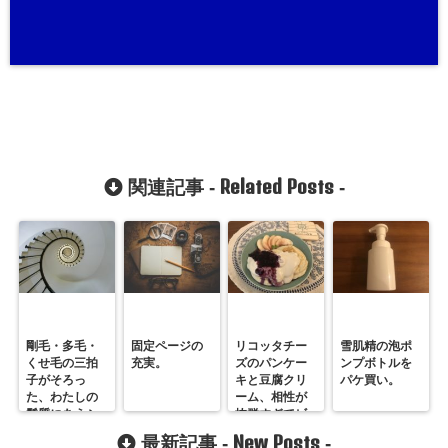
Related Posts
関連記事 -
-
剛毛・多毛・
固定ページの
リコッタチー
雪肌精の泡ポ
くせ毛の三拍
充実。
ズのパンケー
ンプボトルを
子がそろっ
キと豆腐クリ
パケ買い。
た、わたしの
ーム、相性が
髪質にあうシ
抜群すぎてビ
ャンプーはど
ックリ！むし
New Posts
最新記事 -
-