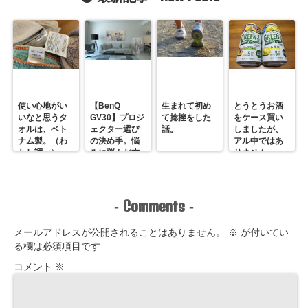
れ？
ろ生クリーム
より好きか
も？
使い心地がい
【BenQ
生まれて初め
とうとうお酒
いなと思うタ
GV30】プロジ
て捻挫をした
をケース買い
オルは、ベト
ェクター選び
話。
しましたが、
ナム製。（わ
の決め手。悩
アル中ではあ
たし調べ）
みに悩んだ末
りません。
のホームシア
ター最＆高！
Comments
-
-
メールアドレスが公開されることはありません。
※
が付いてい
る欄は必須項目です
コメント
※