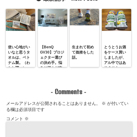
使い心地がい
【BenQ
生まれて初め
とうとうお酒
いなと思うタ
GV30】プロジ
て捻挫をした
をケース買い
オルは、ベト
ェクター選び
話。
しましたが、
ナム製。（わ
の決め手。悩
アル中ではあ
たし調べ）
みに悩んだ末
りません。
のホームシア
ター最＆高！
Comments
-
-
メールアドレスが公開されることはありません。
※
が付いてい
る欄は必須項目です
コメント
※