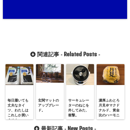
Related Posts
関連記事 -
-
毎日履いても
玄関マットの
サーキュレー
濃厚ふわとろ
丈夫なタイ
アップグレー
ターのねじを
月見＠マクド
ツ、わたしは
ド。
外してみた、
ナルド、黄金
これしか買い
衝撃。
比のハーモニ
ません。
ー。
New Posts
最新記事 -
-