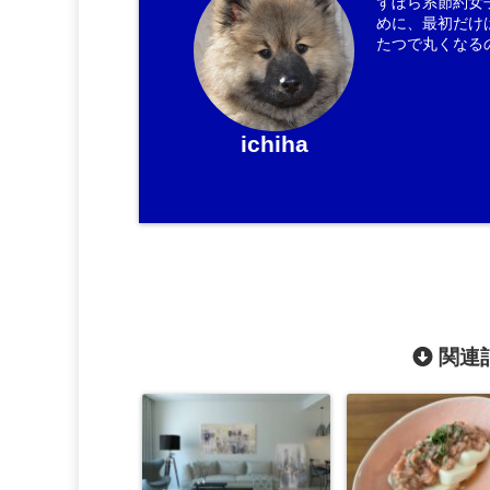
ずぼら系節約女
めに、最初だけ
たつで丸くなる
ichiha
関連記