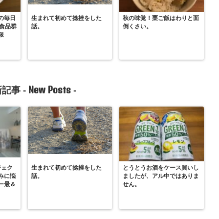
の毎日
生まれて初めて捻挫をした
秋の味覚！栗ご飯はわりと面
0食品群
話。
倒くさい。
限
New Posts
記事 -
-
ジェク
生まれて初めて捻挫をした
とうとうお酒をケース買いし
みに悩
話。
ましたが、アル中ではありま
ー最＆
せん。