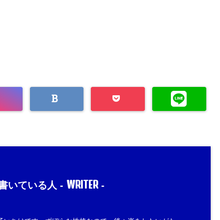
WRITER
書いている人 -
-