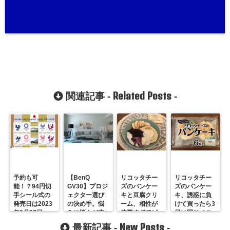
Related Posts
関連記事 -
-
予約も可
【BenQ
リコッタチー
リコッタチー
能！？94円切
GV30】プロジ
ズのパンケー
ズのパンケー
手シール式の
ェクター選び
キと豆腐クリ
キ、誘惑に負
発売日は2023
の決め手。悩
ーム、相性が
けて買ったら3
年9月27日。
みに悩んだ末
抜群すぎてビ
日は同じメニ
のホームシア
ックリ！むし
ュー。
New Posts
最新記事 -
-