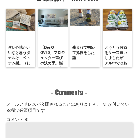
ター最＆高！
ろ生クリーム
より好きか
も？
使い心地がい
【BenQ
生まれて初め
とうとうお酒
いなと思うタ
GV30】プロジ
て捻挫をした
をケース買い
オルは、ベト
ェクター選び
話。
しましたが、
ナム製。（わ
の決め手。悩
アル中ではあ
たし調べ）
みに悩んだ末
りません。
のホームシア
ター最＆高！
Comments
-
-
メールアドレスが公開されることはありません。
※
が付いてい
る欄は必須項目です
コメント
※