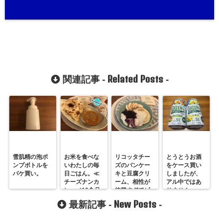
Related Posts
関連記事 -
-
雪肌精の泡ポ
お米を食べな
リコッタチー
とうとうお酒
ンプボトルを
いわたしの毎
ズのパンケー
をケース買い
パケ買い。
日ごはん。≪
キと豆腐クリ
しましたが、
チーズナンカ
ーム、相性が
アル中ではあ
レー／10食品
抜群すぎてビ
りません。
群≫なんちゃ
ックリ！むし
New Posts
最新記事 -
-
って糖質制限
ろ生クリーム
より好きか