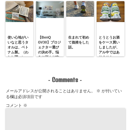
も？
使い心地がい
【BenQ
生まれて初め
とうとうお酒
いなと思うタ
GV30】プロジ
て捻挫をした
をケース買い
オルは、ベト
ェクター選び
話。
しましたが、
ナム製。（わ
の決め手。悩
アル中ではあ
たし調べ）
みに悩んだ末
りません。
のホームシア
ター最＆高！
Comments
-
-
メールアドレスが公開されることはありません。
※
が付いてい
る欄は必須項目です
コメント
※