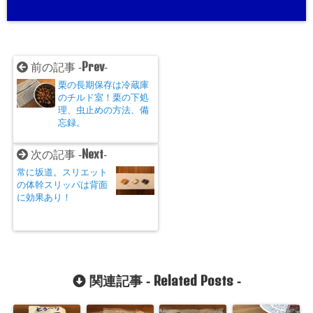
Prev
前の記事 -
-
栗の長期保存は冷蔵庫
のチルド室！栗の下処
理、虫止めの方法、備
忘録。
Next
次の記事 -
-
常に坂道。スリエット
の体幹スリッパは背面
に効果あり！
Related Posts
関連記事 -
-