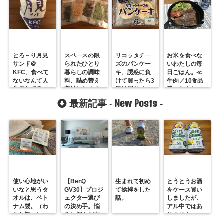
とろ～り月見
スペースの限
リコッタチー
お米を食べな
サンド＠
られたひとり
ズのパンケー
いわたしの毎
KFC、食べて
暮らしの調味
キ、誘惑に負
日ごはん。≪
ないなんて人
料、詰め替え
けて買ったら3
牛肉／10食品
生損してる。
収納におすす
日は同じメニ
群≫なんちゃ
めするのはセ
ュー。
って糖質制限
New Posts
最新記事 -
-
イニチ ラミジ
ップ
使い心地がい
【BenQ
生まれて初め
とうとうお酒
いなと思うタ
GV30】プロジ
て捻挫をした
をケース買い
オルは、ベト
ェクター選び
話。
しましたが、
ナム製。（わ
の決め手。悩
アル中ではあ
たし調べ）
みに悩んだ末
りません。